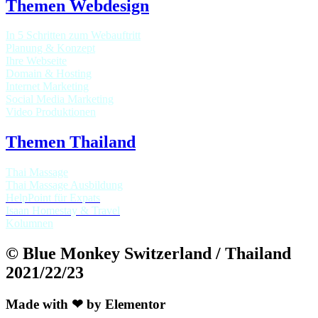
Themen Webdesign
In 5 Schritten zum Webauftritt
Planung & Konzept
Ihre Webseite
Domain & Hosting
Internet Marketing
Social Media Marketing
Video Produktionen
Themen Thailand
Thai Massage
Thai Massage Ausbildung
HelpPoint für Expats
Isaan Homestay & Travel
Kolumnen
© Blue Monkey Switzerland / Thailand
2021/22/23
Made with ❤ by Elementor