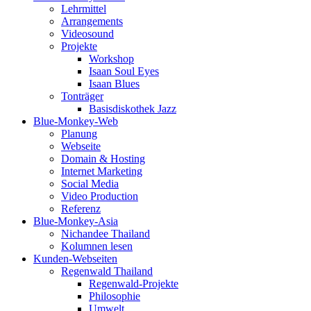
Lehrmittel
Arrangements
Videosound
Projekte
Workshop
Isaan Soul Eyes
Isaan Blues
Tonträger
Basisdiskothek Jazz
Blue-Monkey-Web
Planung
Webseite
Domain & Hosting
Internet Marketing
Social Media
Video Production
Referenz
Blue-Monkey-Asia
Nichandee Thailand
Kolumnen lesen
Kunden-Webseiten
Regenwald Thailand
Regenwald-Projekte
Philosophie
Umwelt