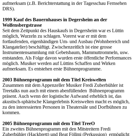
aufmerksam (z.B. Berichterstattung in der Tagesschau Fernsehen
DRS).
1999 Kauf des Bauernhauses in Degersheim an der
Wolfensbergstrasse
Seit dem Zeitpunkt des Hauskaufs in Degersheim war es Lüttin
möglich, Wurzeln zu schlagen. Vorerst war er mit dem
fortlaufenden, eigenhändigen Um- und Ausbau (Wohnbereich und
Klangatelier) beschäftigt. Zwischenzeitlich ist eine grosse
Instrumentensammlung mit Gebetsbaum, Mammuttrommeln, usw.
entstanden. Als Folge davon wurden erste öffentliche Performances
möglich. Musiker werden auf Lüttins Schaffen und Wirken
aufmerksam. Es entstehen erste Bühnenprogramme.
2003 Bühnenprogramm mit dem Titel Kreiswelten
Zusammen mit dem Appenzeller Musiker Fredi Zuberbühler ist
Treetalks nun auch mit einem abenfüllenden Bühnenprogramm
präsent. Auch wenn der logistische Aufwand erheblich ist, das
akustisch-sphärische Klangerlebnis Kreiswelten macht es möglich,
zu den interessierten Personen in Theatersäle und Dorfbühnen zu
kommen.
2005 Bühnenprogramm mit dem Titel TreeO
Ein zweites Bühnenprogramm mit den Mitstreitern Fredi
Zuberbühler (Hackbrett) und Beat Föllmi (Perkussion) ermöglicht