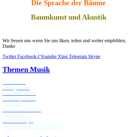
Die Sprache der Bäume
Baumkunst und Akustik
Wir freuen uns wenn Sie uns liken, teilen und weiter empfehlen,
Danke
Twitter
Facebook-f
Youtube
Xing
Telegram
Skype
Themen Musik
Videosound
Arrangements
Lehrmittel Musik
Workshop Bläser
Tonträger
Basisdiskothek Jazz
Isaan Blues
Isaan Soul Eyes
Shop mit GRATIS Downloads