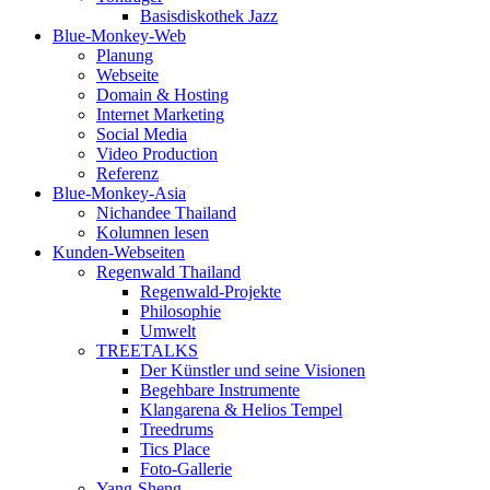
Basisdiskothek Jazz
Blue-Monkey-Web
Planung
Webseite
Domain & Hosting
Internet Marketing
Social Media
Video Production
Referenz
Blue-Monkey-Asia
Nichandee Thailand
Kolumnen lesen
Kunden-Webseiten
Regenwald Thailand
Regenwald-Projekte
Philosophie
Umwelt
TREETALKS
Der Künstler und seine Visionen
Begehbare Instrumente
Klangarena & Helios Tempel
Treedrums
Tics Place
Foto-Gallerie
Yang-Sheng