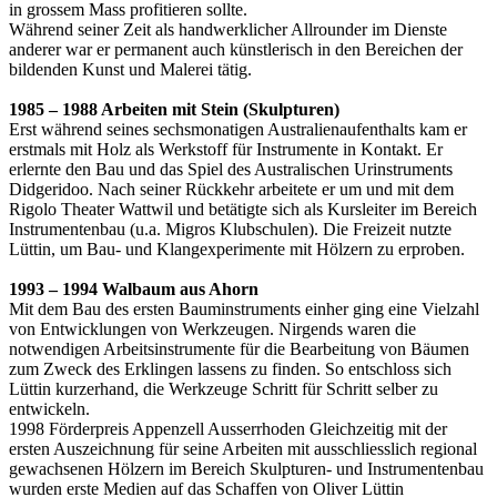
in grossem Mass profitieren sollte.
Während seiner Zeit als handwerklicher Allrounder im Dienste
anderer war er permanent auch künstlerisch in den Bereichen der
bildenden Kunst und Malerei tätig.
1985 – 1988 Arbeiten mit Stein (Skulpturen)
Erst während seines sechsmonatigen Australienaufenthalts kam er
erstmals mit Holz als Werkstoff für Instrumente in Kontakt. Er
erlernte den Bau und das Spiel des Australischen Urinstruments
Didgeridoo. Nach seiner Rückkehr arbeitete er um und mit dem
Rigolo Theater Wattwil und betätigte sich als Kursleiter im Bereich
Instrumentenbau (u.a. Migros Klubschulen). Die Freizeit nutzte
Lüttin, um Bau- und Klangexperimente mit Hölzern zu erproben.
1993 – 1994 Walbaum aus Ahorn
Mit dem Bau des ersten Bauminstruments einher ging eine Vielzahl
von Entwicklungen von Werkzeugen. Nirgends waren die
notwendigen Arbeitsinstrumente für die Bearbeitung von Bäumen
zum Zweck des Erklingen lassens zu finden. So entschloss sich
Lüttin kurzerhand, die Werkzeuge Schritt für Schritt selber zu
entwickeln.
1998 Förderpreis Appenzell Ausserrhoden Gleichzeitig mit der
ersten Auszeichnung für seine Arbeiten mit ausschliesslich regional
gewachsenen Hölzern im Bereich Skulpturen- und Instrumentenbau
wurden erste Medien auf das Schaffen von Oliver Lüttin