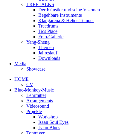
TREETALKS
Der Künstler und seine Visionen
Begehbare Instrumente
Klangarena & Helios Tempel
Treedrums
Tics Place
Foto-Gallerie
Yang-Sheng
Themen
Jahreslauf
Downloads
Media
Showcase
HOME
CV
Blue-Monkey-Music
Lehrmittel
Arrangements
Videosound
Projekte
Workshop
Isaan Soul Eyes
Isaan Blues
Tonträger