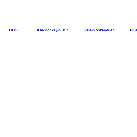
HOME
Blue-Monkey-Music
Blue-Monkey-Web
Blu
Call +41 41 677 00 01