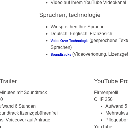
Video auf Ihrem YouTube Videokanal
Sprachen, technologie
Wir sprechen Ihre Sprache
Deutsch, Englisch, Französich
(gesprochene Texte
Voice Over Technologie
Sprachen)
(Videovertonung, Lizenzgeb
Soundtracks
Trailer
YouTube Prof
 Minuten mit Soundtrack
Firmenprofil
00
CHF
250
ufwand 6 Stunden
Aufwand 5
oundtrack lizenzgebührenfrei
Mehraufwa
us. Voiceover auf Anfrage
Pflegeabo
be
YouTube