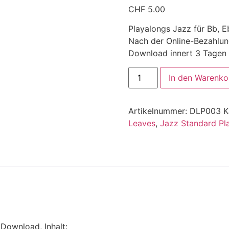
mit
CHF
5.00
2.48
von 5,
basierend
Playalongs Jazz für Bb, 
auf
Nach der Online-Bezahlun
Kundenbewertungen
Download innert 3 Tagen
In den Warenko
Artikelnummer:
DLP003
K
Leaves
,
Jazz Standard Pl
 Download, Inhalt: