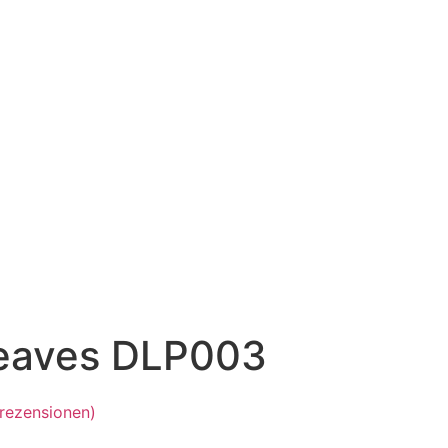
eaves DLP003
rezensionen)