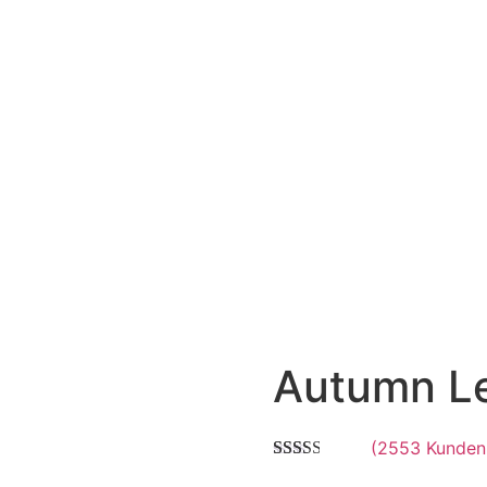
Autumn L
(
2553
Kunden
Bewertet
2536