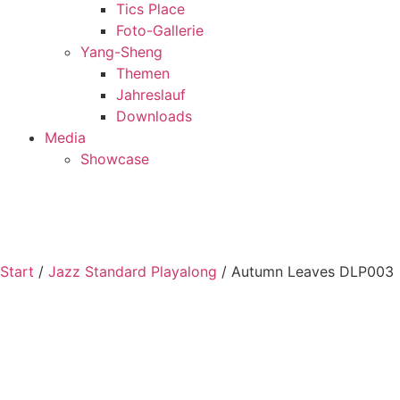
Tics Place
Foto-Gallerie
Yang-Sheng
Themen
Jahreslauf
Downloads
Media
Showcase
Call +41 41 677 00 01
Start
/
Jazz Standard Playalong
/ Autumn Leaves DLP003