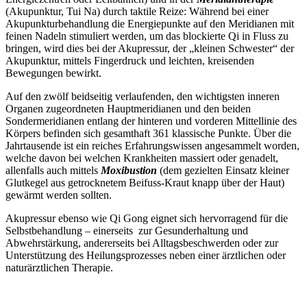
(Akupunktur, Tui Na) durch taktile Reize: Während bei einer
Akupunkturbehandlung die Energiepunkte auf den Meridianen mit
feinen Nadeln stimuliert werden, um das blockierte Qi in Fluss zu
bringen, wird dies bei der Akupressur, der „kleinen Schwester“ der
Akupunktur, mittels Fingerdruck und leichten, kreisenden
Bewegungen bewirkt.
Auf den zwölf beidseitig verlaufenden, den wichtigsten inneren
Organen zugeordneten Hauptmeridianen und den beiden
Sondermeridianen entlang der hinteren und vorderen Mittellinie des
Körpers befinden sich gesamthaft 361 klassische Punkte. Über die
Jahrtausende ist ein reiches Erfahrungswissen angesammelt worden,
welche davon bei welchen Krankheiten massiert oder genadelt,
allenfalls auch mittels
Moxibustion
(dem gezielten Einsatz kleiner
Glutkegel aus getrocknetem Beifuss-Kraut knapp über der Haut)
gewärmt werden sollten.
Akupressur ebenso wie Qi Gong eignet sich hervorragend für die
Selbstbehandlung – einerseits zur Gesunderhaltung und
Abwehrstärkung, andererseits bei Alltagsbeschwerden oder zur
Unterstützung des Heilungsprozesses neben einer ärztlichen oder
naturärztlichen Therapie.