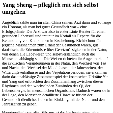
Yang Sheng –
pfleglich mit sich selbst
umgehen
Angeblich zahlte man im alten China seinem Arzt dann und so lange
ein Honorar, als man bei guter Gesundheit war – eine
Erfolgsprämie. Der Arzt war also in erster Linie Berater für einen
gesunden Lebensstil und trat nur im Notfall als Experte für die
Behandlung von Krankheiten in Erscheinung. Richtschnur für
jegliche Massnahmen zum Erhalt der Gesundheit waren, gut
daoistisch, die Erkenntnisse über Gesetzmässigkeiten in der Natur,
von denen alle Lebewesen und selbstverständlich auch die
Menschen abhängig sind. Die Weisen richteten ihr Augenmerk auf
die zyklischen Veränderungen in der Natur, den Wechsel von Tag
und Nacht, den Wechsel der Mondphasen, der Jahreszeiten, der
Witterungsverhältnisse und der Vegetationsperioden, sie erkannten
darin das unablässige Zusammenspiel der kosmischen Urkräfte Yin
und Yang und erforschten den Zusammenhang zwischen diesen
Rhythmen und den wechselnden Zuständen des Qi, der
Lebensenergie, im menschlichen Organismus. Dadurch waren sie in
der Lage, den Menschen detaillierte Hinweise für ein der
Gesundheit dienliches Leben im Einklang mit der Natur und den
Jahreszeiten zu geben.
Hauptquelle dieses alten Wissens ist das bis heute autoritative