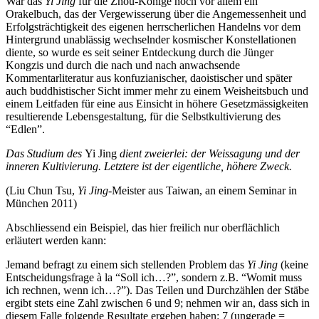
War das
Yi Jing
für die Zhou-Könige noch vor allem ein
Orakelbuch, das der Vergewisserung über die Angemessenheit und
Erfolgsträchtigkeit des eigenen herrscherlichen Handelns vor dem
Hintergrund unablässig wechselnder kosmischer Konstellationen
diente, so wurde es seit seiner Entdeckung durch die Jünger
Kongzis und durch die nach und nach anwachsende
Kommentarliteratur aus konfuzianischer, daoistischer und später
auch buddhistischer Sicht immer mehr zu einem Weisheitsbuch und
einem Leitfaden für eine aus Einsicht in höhere Gesetzmässigkeiten
resultierende Lebensgestaltung, für die Selbstkultivierung des
“Edlen”.
Das Studium des
Yi Jing
dient zweierlei: der Weissagung und der
inneren Kultivierung. Letztere ist der eigentliche, höhere Zweck.
(Liu Chun Tsu,
Yi Jing
-Meister aus Taiwan, an einem Seminar in
München 2011)
Abschliessend ein Beispiel, das hier freilich nur oberflächlich
erläutert werden kann:
Jemand befragt zu einem sich stellenden Problem das
Yi Jing
(keine
Entscheidungsfrage à la “Soll ich…?”, sondern z.B. “Womit muss
ich rechnen, wenn ich…?”). Das Teilen und Durchzählen der Stäbe
ergibt stets eine Zahl zwischen 6 und 9; nehmen wir an, dass sich in
diesem Falle folgende Resultate ergeben haben: 7 (ungerade =