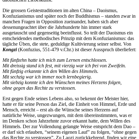
Die grossen Geistestraditionen im alten China – Daoismus,
Konfuzianismus und später noch der Buddhismus – standen zwar in
manchen Fragen in Opposition zueinander, haben sich aber
dessenungeachtet über die Jahrhunderte hin immer stark
ausgetauscht und gegenseitig beeinflusst. So teilt der Daoismus ein
entscheidendes methodisches Prinzip mit dem Konfuzianismus: das
tägliche Üben, die stete, geduldige Kultivierung seiner selbst. Von
Kongzi
(Konfuzius, 551-479 v.Chr.) ist dieser Ausspruch überliefert:
Mit fünfzehn hatte ich mich zum Lernen entschlossen.
Mit dreissig stand ich fest, mit vierzig war ich frei von Zweifeln.
Mit fünfzig erkannte ich den Willen des Himmels.
Mit sechzig war ich immer noch lernbegierig.
Mit siebzig konnte ich den Wünschen meines Herzens folgen,
ohne gegen das Rechte zu verstossen.
Erst gegen Ende seines Lebens also, so bekennt der Meister hier,
hatte er für seine Person das Ziel, die Einheit von Himmel, Erde und
Mensch, erreicht – erst als die Wünsche seines Herzens auf
natürliche Weise, ungezwungen, mit dem übereinstimmten, was er
im Denken schon Jahrzehnte zuvor erkannt hatte, dem Willen des
Himmels. Der zur Vollendung gelangte Weise entspricht dem Dao –
er darf sich erlauben, “seinem eigenen Lauf” zu folgen, “ohne gegen
das Rechte zu verstossen”. Zu Laozi zurückkehrend, finden wir eine