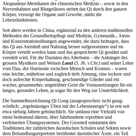
Akupunktur-Meridianen der chinesischen Medizin – sowie in den
Nervenbahnen und Blutgefässen strömt das Qi durch den ganzen
Körper, versorgt die Organe und Gewebe, stärkt die
Lebensfunktionen.
Seit alters werden in China, ergänzend zu den anderen traditionellen
Methoden der Gesundheitspflege und Medizin, Gymnastik-, Atem-
und Konzentrationsübungen angewendet, die dazu beitragen, dass
das Qi aus Atemluft und Nahrung besser aufgenommen und im
Körper verteilt werden kann und das gespeicherte Qi genährt und
veredelt wird. Für die Daoisten des Altertums – die Anhänger des
grossen Mystikers und Weisen
Laozi
(5. Jh. v.Chr.)
und seiner Lehre
vom Dao, der Harmonie zwischen Mensch und Kosmos – waren
eine leichte, mühelose und zugleich tiefe Atmung, eine lockere und
doch aufrechte Körperhaltung, geschmeidige Glieder und ein
wacher, gesammelter, ungetrübter Geist die Voraussetzungen für ein
langes, gesundes Leben, ja sogar für den Weg zur Unsterblichkeit.
Die Sammelbezeichnung Qi Gong (ausgesprochen: tschi gung;
wörtlich: „regelmässiges Üben mit der Lebensenergie“) ist erst seit
etwa siebzig Jahren gebräuchlich. Sie umfasst eine Vielzahl von
meist bedeutend älteren, über Jahrhunderte erprobten und
verfeinerten Übungssystemen. Der Grossteil entstammt den
Traditionen der zahlreichen daoistischen Schulen und Sekten sowie
dem Behandlungsrepertoire berühmter daoistischer Ärzte, ein Teil