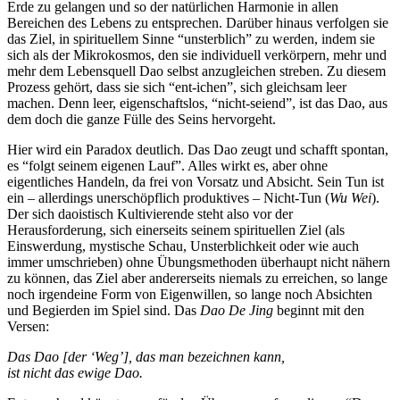
Erde zu gelangen und so der natürlichen Harmonie in allen
Bereichen des Lebens zu entsprechen. Darüber hinaus verfolgen sie
das Ziel, in spirituellem Sinne “unsterblich” zu werden, indem sie
sich als der Mikrokosmos, den sie individuell verkörpern, mehr und
mehr dem Lebensquell Dao selbst anzugleichen streben. Zu diesem
Prozess gehört, dass sie sich “ent-ichen”, sich gleichsam leer
machen. Denn leer, eigenschaftslos, “nicht-seiend”, ist das Dao, aus
dem doch die ganze Fülle des Seins hervorgeht.
Hier wird ein Paradox deutlich. Das Dao zeugt und schafft spontan,
es “folgt seinem eigenen Lauf”. Alles wirkt es, aber ohne
eigentliches Handeln, da frei von Vorsatz und Absicht. Sein Tun ist
ein – allerdings unerschöpflich produktives – Nicht-Tun (
Wu Wei
).
Der sich daoistisch Kultivierende steht also vor der
Herausforderung, sich einerseits seinem spirituellen Ziel (als
Einswerdung, mystische Schau, Unsterblichkeit oder wie auch
immer umschrieben) ohne Übungsmethoden überhaupt nicht nähern
zu können, das Ziel aber andererseits niemals zu erreichen, so lange
noch irgendeine Form von Eigenwillen, so lange noch Absichten
und Begierden im Spiel sind. Das
Dao De Jing
beginnt mit den
Versen:
Das Dao [der ‘Weg’], das man bezeichnen kann,
ist nicht das ewige Dao.