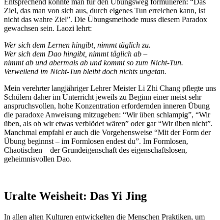
Entsprechend könnte man für den Übungsweg formulieren: “Das
Ziel, das man von sich aus, durch eigenes Tun erreichen kann, ist
nicht das wahre Ziel”. Die Übungsmethode muss diesem Paradox
gewachsen sein. Laozi lehrt:
Wer sich dem Lernen hingibt, nimmt täglich zu.
Wer sich dem Dao hingibt, nimmt täglich ab –
nimmt ab und abermals ab und kommt so zum Nicht-Tun.
Verweilend im Nicht-Tun bleibt doch nichts ungetan.
Mein verehrter langjähriger Lehrer Meister Li Zhi Chang pflegte uns
Schülern daher im Unterricht jeweils zu Beginn einer meist sehr
anspruchsvollen, hohe Konzentration erfordernden inneren Übung
die paradoxe Anweisung mitzugeben: “Wir üben schlampig”, “Wir
üben, als ob wir etwas verblödet wären” oder gar “Wir üben nicht”.
Manchmal empfahl er auch die Vorgehensweise “Mit der Form der
Übung beginnst – im Formlosen endest du”. Im Formlosen,
Chaotischen – der Grundeigenschaft des eigenschaftslosen,
geheimnisvollen Dao.
Uralte Weisheit: Das Yi Jing
In allen alten Kulturen entwickelten die Menschen Praktiken, um