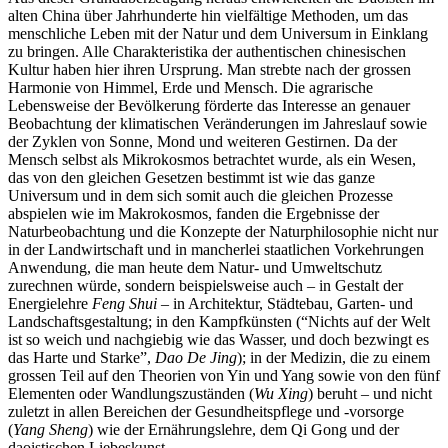
alten China über Jahrhunderte hin vielfältige Methoden, um das
menschliche Leben mit der Natur und dem Universum in Einklang
zu bringen. Alle Charakteristika der authentischen chinesischen
Kultur haben hier ihren Ursprung. Man strebte nach der grossen
Harmonie von Himmel, Erde und Mensch. Die agrarische
Lebensweise der Bevölkerung förderte das Interesse an genauer
Beobachtung der klimatischen Veränderungen im Jahreslauf sowie
der Zyklen von Sonne, Mond und weiteren Gestirnen. Da der
Mensch selbst als Mikrokosmos betrachtet wurde, als ein Wesen,
das von den gleichen Gesetzen bestimmt ist wie das ganze
Universum und in dem sich somit auch die gleichen Prozesse
abspielen wie im Makrokosmos, fanden die Ergebnisse der
Naturbeobachtung und die Konzepte der Naturphilosophie nicht nur
in der Landwirtschaft und in mancherlei staatlichen Vorkehrungen
Anwendung, die man heute dem Natur- und Umweltschutz
zurechnen würde, sondern beispielsweise auch – in Gestalt der
Energielehre
Feng Shui
– in Architektur, Städtebau, Garten- und
Landschaftsgestaltung; in den Kampfkünsten (“Nichts auf der Welt
ist so weich und nachgiebig wie das Wasser, und doch bezwingt es
das Harte und Starke”,
Dao De Jing
); in der Medizin, die zu einem
grossen Teil auf den Theorien von Yin und Yang sowie von den fünf
Elementen oder Wandlungszuständen (
Wu Xing
) beruht – und nicht
zuletzt in allen Bereichen der Gesundheitspflege und -vorsorge
(
Yang Sheng
) wie der Ernährungslehre, dem Qi Gong und der
daoistischen Liebeskunst.