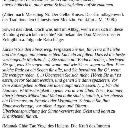
unerschütterlich, auch wenn Schwierigkeiten auf sie zukamen.
(Zitiert nach Maoshing Ni: Der Gelbe Kaiser. Das Grundlagenwerk
der Traditionellen Chinesischen Medizin. Frankfurt a.M. 1998.)
Soweit das Ideal. Doch was hilft im Alltag, wenn man sich in diese
Richtung entwickeln möchte? Ein bekannter Dao-Meister unserer
Zeit gibt u.a. folgende Ratschläge:
Lächeln Sie den Stress weg. Vergessen Sie nie, Ihr Herz mit Liebe
und die Augen mit einem echten Lächeln zu füllen. Dies ist die beste
vorbeugende Medizin. (…) Sie sollten mit Bedacht reden; überlegen
Sie gut, was Sie sagen und wann und wie Sie es sagen wollen. Eine
solche Rede ist ein Segen für alle, und Sie bewahren Ihr Qi, wenn
Sie weniger reden. (…) Überessen Sie sich nicht. Hören Sie auf zu
essen, bevor Sie satt werden, und gehen Sie dann spazieren. Vor
dem Zubettgehen sollten Sie überhaupt nichts essen. (…) Für die
Daoisten ist Masslosigkeit in jeder Form von Übel: Zorn, Kummer,
übertriebenes Mitleid und Melancholie sind schädlich, aber ebenso
ein Übermass an Freude oder Vergnügen. Schonen Sie Ihre
Sinneswerkzeuge, vor allem Augen und Ohren:
Überbeanspruchung der Sinne verwirrt den Geist und kann zu
Krankheiten führen.
(Mantak Chia: Tao Yoga des Heilens. Die Kraft des Inneren