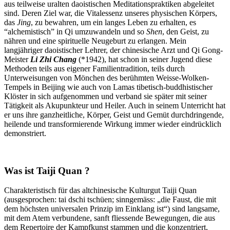
aus teilweise uralten daoistischen Meditationspraktiken abgeleitet
sind. Deren Ziel war, die Vitalessenz unseres physischen Körpers,
das
Jing
, zu bewahren, um ein langes Leben zu erhalten, es
“alchemistisch” in Qi umzuwandeln und so
Shen
, den Geist, zu
nähren und eine spirituelle Neugeburt zu erlangen. Mein
langjähriger daoistischer Lehrer, der chinesische Arzt und Qi Gong-
Meister
Li Zhi Chang
(*1942), hat schon in seiner Jugend diese
Methoden teils aus eigener Familientradition, teils durch
Unterweisungen von Mönchen des berühmten Weisse-Wolken-
Tempels in Beijing wie auch von Lamas tibetisch-buddhistischer
Klöster in sich aufgenommen und verband sie später mit seiner
Tätigkeit als Akupunkteur und Heiler. Auch in seinem Unterricht hat
er uns ihre ganzheitliche, Körper, Geist und Gemüt durchdringende,
heilende und transformierende Wirkung immer wieder eindrücklich
demonstriert.
Was ist Taiji Quan ?
Charakteristisch für das altchinesische Kulturgut Taiji Quan
(ausgesprochen: tai dschi tschüen; sinngemäss: „die Faust, die mit
dem höchsten universalen Prinzip im Einklang ist“) sind langsame,
mit dem Atem verbundene, sanft fliessende Bewegungen, die aus
dem Repertoire der Kampfkunst stammen und die konzentriert,