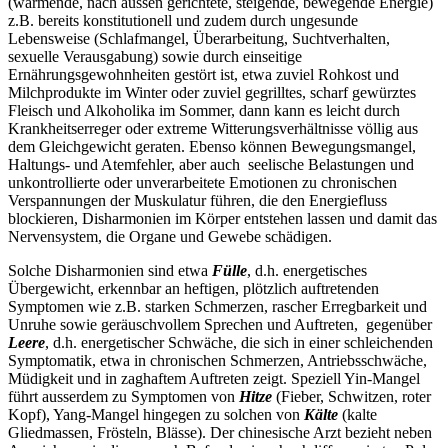
(wärmende, nach aussen gerichtete, steigende, bewegende Energie)
z.B. bereits konstitutionell und zudem durch ungesunde
Lebensweise (Schlafmangel, Überarbeitung, Suchtverhalten,
sexuelle Verausgabung) sowie durch einseitige
Ernährungsgewohnheiten gestört ist, etwa zuviel Rohkost und
Milchprodukte im Winter oder zuviel gegrilltes, scharf gewürztes
Fleisch und Alkoholika im Sommer, dann kann es leicht durch
Krankheitserreger oder extreme Witterungsverhältnisse völlig aus
dem Gleichgewicht geraten. Ebenso können Bewegungsmangel,
Haltungs- und Atemfehler, aber auch seelische Belastungen und
unkontrollierte oder unverarbeitete Emotionen zu chronischen
Verspannungen der Muskulatur führen, die den Energiefluss
blockieren, Disharmonien im Körper entstehen lassen und damit das
Nervensystem, die Organe und Gewebe schädigen.
Solche Disharmonien sind etwa
Fülle
, d.h. energetisches
Übergewicht, erkennbar an heftigen, plötzlich auftretenden
Symptomen wie z.B. starken Schmerzen, rascher Erregbarkeit und
Unruhe sowie geräuschvollem Sprechen und Auftreten, gegenüber
Leere
, d.h. energetischer Schwäche, die sich in einer schleichenden
Symptomatik, etwa in chronischen Schmerzen, Antriebsschwäche,
Müdigkeit und in zaghaftem Auftreten zeigt. Speziell Yin-Mangel
führt ausserdem zu Symptomen von
Hitze
(Fieber, Schwitzen, roter
Kopf), Yang-Mangel hingegen zu solchen von
Kälte
(kalte
Gliedmassen, Frösteln, Blässe). Der chinesische Arzt bezieht neben