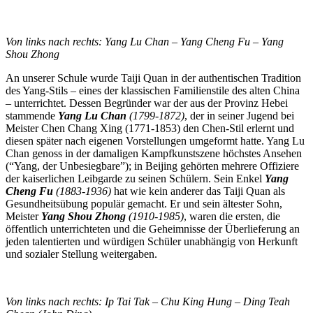
Von links nach rechts: Yang Lu Chan – Yang Cheng Fu – Yang
Shou Zhong
An unserer Schule wurde Taiji Quan in der authentischen Tradition
des Yang-Stils – eines der klassischen Familienstile des alten China
– unterrichtet. Dessen Begründer war der aus der Provinz Hebei
stammende
Yang Lu Chan
(1799-1872)
, der in seiner Jugend bei
Meister Chen Chang Xing (1771-1853) den Chen-Stil erlernt und
diesen später nach eigenen Vorstellungen umgeformt hatte. Yang Lu
Chan genoss in der damaligen Kampfkunstszene höchstes Ansehen
(“Yang, der Unbesiegbare”); in Beijing gehörten mehrere Offiziere
der kaiserlichen Leibgarde zu seinen Schülern. Sein Enkel
Yang
Cheng Fu
(1883-1936)
hat wie kein anderer das Taiji Quan als
Gesundheitsübung populär gemacht. Er und sein ältester Sohn,
Meister
Yang Shou Zhong
(1910-1985)
, waren die ersten, die
öffentlich unterrichteten und die Geheimnisse der Überlieferung an
jeden talentierten und würdigen Schüler unabhängig von Herkunft
und sozialer Stellung weitergaben.
Von links nach rechts: Ip Tai Tak – Chu King Hung – Ding Teah