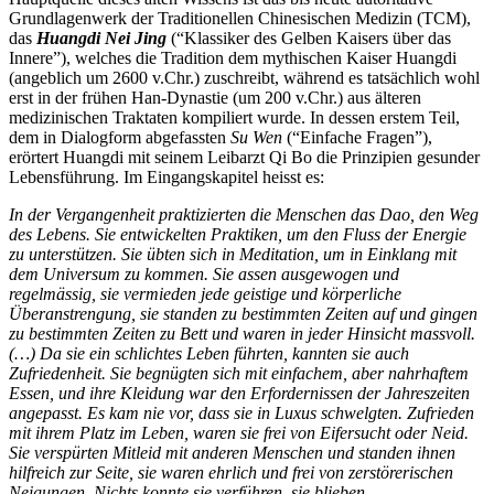
Grundlagenwerk der Traditionellen Chinesischen Medizin (TCM),
das
Huangdi Nei Jing
(“Klassiker des Gelben Kaisers über das
Innere”), welches die Tradition dem mythischen Kaiser Huangdi
(angeblich um 2600 v.Chr.) zuschreibt, während es tatsächlich wohl
erst in der frühen Han-Dynastie (um 200 v.Chr.) aus älteren
medizinischen Traktaten kompiliert wurde. In dessen erstem Teil,
dem in Dialogform abgefassten
Su Wen
(“Einfache Fragen”),
erörtert Huangdi mit seinem Leibarzt Qi Bo die Prinzipien gesunder
Lebensführung. Im Eingangskapitel heisst es:
In der Vergangenheit praktizierten die Menschen das Dao, den Weg
des Lebens. Sie entwickelten Praktiken, um den Fluss der Energie
zu unterstützen. Sie übten sich in Meditation, um in Einklang mit
dem Universum zu kommen. Sie assen ausgewogen und
regelmässig, sie vermieden jede geistige und körperliche
Überanstrengung, sie standen zu bestimmten Zeiten auf und gingen
zu bestimmten Zeiten zu Bett und waren in jeder Hinsicht massvoll.
(…) Da sie ein schlichtes Leben führten, kannten sie auch
Zufriedenheit. Sie begnügten sich mit einfachem, aber nahrhaftem
Essen, und ihre Kleidung war den Erfordernissen der Jahreszeiten
angepasst. Es kam nie vor, dass sie in Luxus schwelgten. Zufrieden
mit ihrem Platz im Leben, waren sie frei von Eifersucht oder Neid.
Sie verspürten Mitleid mit anderen Menschen und standen ihnen
hilfreich zur Seite, sie waren ehrlich und frei von zerstörerischen
Neigungen. Nichts konnte sie verführen, sie blieben