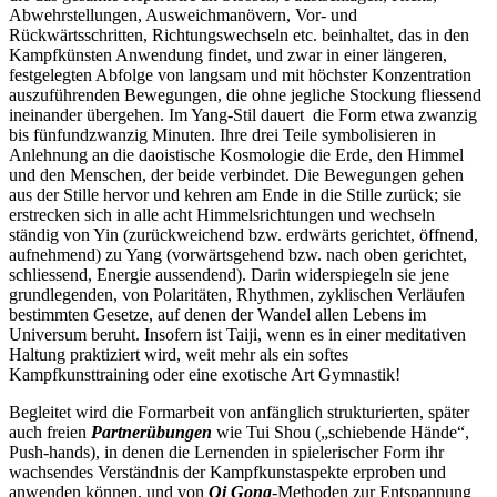
Abwehrstellungen, Ausweichmanövern, Vor- und
Rückwärtsschritten, Richtungswechseln etc. beinhaltet, das in den
Kampfkünsten Anwendung findet, und zwar in einer längeren,
festgelegten Abfolge von langsam und mit höchster Konzentration
auszuführenden Bewegungen, die ohne jegliche Stockung fliessend
ineinander übergehen. Im Yang-Stil dauert die Form etwa zwanzig
bis fünfundzwanzig Minuten. Ihre drei Teile symbolisieren in
Anlehnung an die daoistische Kosmologie die Erde, den Himmel
und den Menschen, der beide verbindet. Die Bewegungen gehen
aus der Stille hervor und kehren am Ende in die Stille zurück; sie
erstrecken sich in alle acht Himmelsrichtungen und wechseln
ständig von Yin (zurückweichend bzw. erdwärts gerichtet, öffnend,
aufnehmend) zu Yang (vorwärtsgehend bzw. nach oben gerichtet,
schliessend, Energie aussendend). Darin widerspiegeln sie jene
grundlegenden, von Polaritäten, Rhythmen, zyklischen Verläufen
bestimmten Gesetze, auf denen der Wandel allen Lebens im
Universum beruht. Insofern ist Taiji, wenn es in einer meditativen
Haltung praktiziert wird, weit mehr als ein softes
Kampfkunsttraining oder eine exotische Art Gymnastik!
Begleitet wird die Formarbeit von anfänglich strukturierten, später
auch freien
Partnerübungen
wie Tui Shou („schiebende Hände“,
Push-hands), in denen die Lernenden in spielerischer Form ihr
wachsendes Verständnis der Kampfkunstaspekte erproben und
anwenden können, und von
Qi Gong
-Methoden zur Entspannung