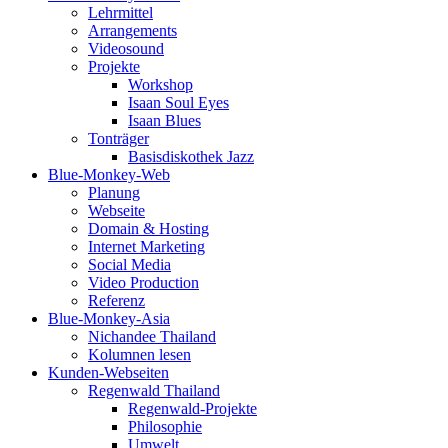
Lehrmittel
Arrangements
Videosound
Projekte
Workshop
Isaan Soul Eyes
Isaan Blues
Tonträger
Basisdiskothek Jazz
Blue-Monkey-Web
Planung
Webseite
Domain & Hosting
Internet Marketing
Social Media
Video Production
Referenz
Blue-Monkey-Asia
Nichandee Thailand
Kolumnen lesen
Kunden-Webseiten
Regenwald Thailand
Regenwald-Projekte
Philosophie
Umwelt