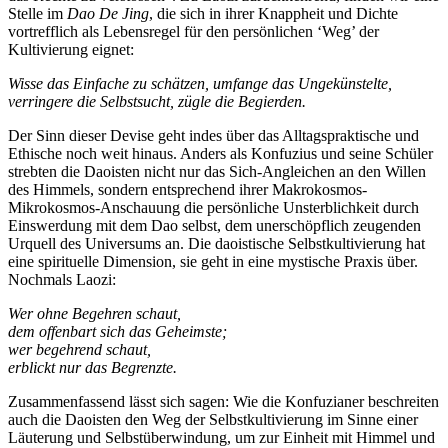
Stelle im
Dao De Jing
, die sich in ihrer Knappheit und Dichte
vortrefflich als Lebensregel für den persönlichen ‘Weg’ der
Kultivierung eignet:
Wisse das Einfache zu schätzen, umfange das Ungekünstelte,
verringere die Selbstsucht, zügle die Begierden.
Der Sinn dieser Devise geht indes über das Alltagspraktische und
Ethische noch weit hinaus. Anders als Konfuzius und seine Schüler
strebten die Daoisten nicht nur das Sich-Angleichen an den Willen
des Himmels, sondern entsprechend ihrer Makrokosmos-
Mikrokosmos-Anschauung die persönliche Unsterblichkeit durch
Einswerdung mit dem Dao selbst, dem unerschöpflich zeugenden
Urquell des Universums an. Die daoistische Selbstkultivierung hat
eine spirituelle Dimension, sie geht in eine mystische Praxis über.
Nochmals Laozi:
Wer ohne Begehren schaut,
dem offenbart sich das Geheimste;
wer begehrend schaut,
erblickt nur das Begrenzte.
Zusammenfassend lässt sich sagen: Wie die Konfuzianer beschreiten
auch die Daoisten den Weg der Selbstkultivierung im Sinne einer
Läuterung und Selbstüberwindung, um zur Einheit mit Himmel und