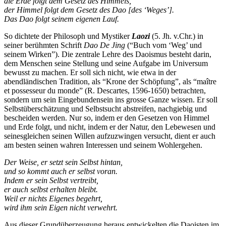
die Erde folgt dem Gesetz des Himmels,
der Himmel folgt dem Gesetz des Dao [des ‘Weges’].
Das Dao folgt seinem eigenen Lauf.
So dichtete der Philosoph und Mystiker
Laozi
(5. Jh. v.Chr.) in
seiner berühmten Schrift
Dao De Jing
(“Buch vom ‘Weg’ und
seinem Wirken”). Die zentrale Lehre des Daoismus besteht darin,
dem Menschen seine Stellung und seine Aufgabe im Universum
bewusst zu machen. Er soll sich nicht, wie etwa in der
abendländischen Tradition, als “Krone der Schöpfung”, als “maître
et possesseur du monde” (R. Descartes, 1596-1650) betrachten,
sondern um sein Eingebundensein ins grosse Ganze wissen. Er soll
Selbstüberschätzung und Selbstsucht abstreifen, nachgiebig und
bescheiden werden. Nur so, indem er den Gesetzen von Himmel
und Erde folgt, und nicht, indem er der Natur, den Lebewesen und
seinesgleichen seinen Willen aufzuzwingen versucht, dient er auch
am besten seinen wahren Interessen und seinem Wohlergehen.
Der Weise, er setzt sein Selbst hintan,
und so kommt auch er selbst voran.
Indem er sein Selbst vertreibt,
er auch selbst erhalten bleibt.
Weil er nichts Eigenes begehrt,
wird ihm sein Eigen nicht verwehrt.
Aus dieser Grundüberzeugung heraus entwickelten die Daoisten im