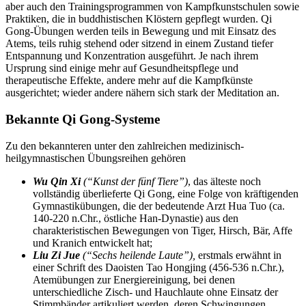
aber auch den Trainingsprogrammen von Kampfkunstschulen sowie
Praktiken, die in buddhistischen Klöstern gepflegt wurden. Qi
Gong-Übungen werden teils in Bewegung und mit Einsatz des
Atems, teils ruhig stehend oder sitzend in einem Zustand tiefer
Entspannung und Konzentration ausgeführt. Je nach ihrem
Ursprung sind einige mehr auf Gesundheitspflege und
therapeutische Effekte, andere mehr auf die Kampfkünste
ausgerichtet; wieder andere nähern sich stark der Meditation an.
Bekannte Qi Gong-Systeme
Zu den bekannteren unter den zahlreichen medizinisch-
heilgymnastischen Übungsreihen gehören
Wu Qin Xi
(“Kunst der fünf Tiere”)
, das älteste noch
vollständig überlieferte Qi Gong, eine Folge von kräftigenden
Gymnastikübungen, die der bedeutende Arzt Hua Tuo (ca.
140-220 n.Chr., östliche Han-Dynastie) aus den
charakteristischen Bewegungen von Tiger, Hirsch, Bär, Affe
und Kranich entwickelt hat;
Liu Zi Jue
(“Sechs heilende Laute”),
erstmals erwähnt in
einer Schrift des Daoisten Tao Hongjing (456-536 n.Chr.),
Atemübungen zur Energiereinigung, bei denen
unterschiedliche Zisch- und Hauchlaute ohne Einsatz der
Stimmbänder artikuliert werden, deren Schwingungen