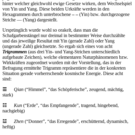
hinter welcher gleichwohl ewige Gesetze wirken, dem Wechselspiel
von Yin und Yang. Diese beiden Urkräfte werden in den
Hexagrammen durch unterbrochene
– –
(Yin) bzw. durchgezogene
Striche — (Yang) dargestellt.
Ursprünglich wurde wohl so orakelt, dass man die
Schafgarbenstängel nur dreimal in bestimmter Weise durchzählte
und das jeweilige Resultat mit Yin (gerade Zahl) oder Yang
(ungerade Zahl) gleichsetzte. So ergab sich eines von acht
Trigrammen
(aus drei Yin- und Yang-Strichen unterschiedlich
aufgebaute Zeichen), welche elementaren Naturphänomenen bzw.
Wirkkräften zugeordnet wurden mit der Vorstellung, das in der
Befragung ermittelte Trigramm repräsentiere die in der konkreten
Situation gerade vorherrschende kosmische Energie. Diese acht
sind:
☰
Qian
(“Himmel”, “das Schöpferische”, zeugend, mächtig,
stark)
☷
Kun
(“Erde”, “das Empfangende”, tragend, hingebend,
nachgiebig)
☳
Zhen
(“Donner”, “das Erregende”, erschütternd, dynamisch,
heftig)