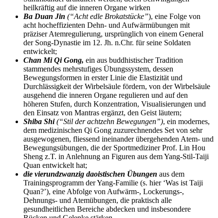
heilkräftig auf die inneren Organe wirken
Ba Duan Jin
(“Acht edle Brokatstücke”
), eine Folge von
acht hocheffizienten Dehn- und Aufwärmübungen mit
präziser Atemregulierung, ursprünglich von einem General
der Song-Dynastie im 12. Jh. n.Chr. für seine Soldaten
entwickelt;
Chan Mi Qi Gong,
ein aus buddhistischer Tradition
stammendes mehrstufiges Übungssystem, dessen
Bewegungsformen in erster Linie die Elastizität und
Durchlässigkeit der Wirbelsäule fördern, von der Wirbelsäule
ausgehend die inneren Organe regulieren und auf den
höheren Stufen, durch Konzentration, Visualisierungen und
den Einsatz von Mantras ergänzt, den Geist läutern;
Shiba Shi
(“Stil der achtzehn Bewegungen”)
, ein modernes,
dem medizinischen Qi Gong zuzurechnendes Set von sehr
ausgewogenen, fliessend ineinander übergehenden Atem- und
Bewegungsübungen, die der Sportmediziner Prof. Lin Hou
Sheng z.T. in Anlehnung an Figuren aus dem Yang-Stil-Taiji
Quan entwickelt hat;
die vierundzwanzig daoistischen Übungen
aus dem
Trainingsprogramm der Yang-Familie (s. hier ‘Was ist Taiji
Quan?’), eine Abfolge von Aufwärm-, Lockerungs-,
Dehnungs- und Atemübungen, die praktisch alle
gesundheitlichen Bereiche abdecken und insbesondere
Rücken und Gelenke stärken.