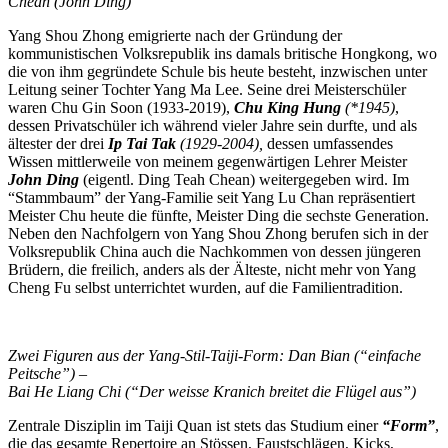
Chean (John Ding)
Yang Shou Zhong emigrierte nach der Gründung der
kommunistischen Volksrepublik ins damals britische Hongkong, wo
die von ihm gegründete Schule bis heute besteht, inzwischen unter
Leitung seiner Tochter Yang Ma Lee. Seine drei Meisterschüler
waren Chu Gin Soon (1933-2019),
Chu King Hung
(*1945)
,
dessen Privatschüler ich während vieler Jahre sein durfte, und als
ältester der drei
Ip Tai Tak
(1929-2004),
dessen umfassendes
Wissen mittlerweile von meinem gegenwärtigen Lehrer Meister
John Ding
(eigentl. Ding Teah Chean) weitergegeben wird. Im
“Stammbaum” der Yang-Familie seit Yang Lu Chan repräsentiert
Meister Chu heute die fünfte, Meister Ding die sechste Generation.
Neben den Nachfolgern von Yang Shou Zhong berufen sich in der
Volksrepublik China auch die Nachkommen von dessen jüngeren
Brüdern, die freilich, anders als der Älteste, nicht mehr von Yang
Cheng Fu selbst unterrichtet wurden, auf die Familientradition.
Zwei Figuren aus der Yang-Stil-Taiji-Form: Dan Bian (“einfache
Peitsche”) –
Bai He Liang Chi (“Der weisse Kranich breitet die Flügel aus”)
Zentrale Disziplin im Taiji Quan ist stets das Studium einer
“Form”
,
die das gesamte Repertoire an Stössen, Faustschlägen, Kicks,