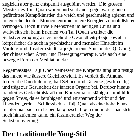
zugleich aber ganz entspannt ausgeführt werden. Die grossen
Meister des Taiji Quan waren und sind auch gegenwärtig noch
gefürchtete Kampfkünstler, die weich und geschmeidig agieren und
im entscheidenden Moment enorme innere Energien zu mobilisieren
vermögen. Doch für viele Menschen im heutigen China und
weltweit steht beim Erlernen von Taiji Quan weniger die
Selbstverteidigung als vielmehr die Gesundheitspflege sowohl in
körperlicher als auch in psychischer und mentaler Hinsicht im
Vordergrund. Insofern stellt Taiji Quan eine Spielart des Qi Gong,
der chinesischen Atem- und Bewegungstherapie, wie auch eine
bewegte Form der Meditation dar.
Regelmässiges Taiji-Üben verbessert die Körperhaltung und festigt
das innere wie äussere Gleichgewicht. Es vertieft die Atmung,
fördert die Durchblutung, hält Sehnen und Gelenke geschmeidig
und trägt zur Gesundheit der inneren Organe bei. Darüber hinaus
trainiert es Gedächtniskraft und Konzentrationsfähigkeit und hilft
gegen Stress, da es beruhigend und entspannend wirkt und den
Übenden „erdet“. Schliesslich ist Taiji Quan als eine hohe Kunst,
mit der man sich ein Leben lang beschäftigen und in der man stets
noch hinzulernen kann, ein faszinierender Weg der
Selbstkultivierung.
Der traditionelle Yang-Stil