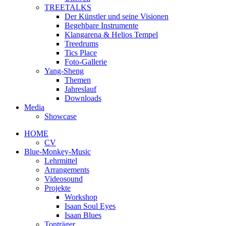
TREETALKS
Der Künstler und seine Visionen
Begehbare Instrumente
Klangarena & Helios Tempel
Treedrums
Tics Place
Foto-Gallerie
Yang-Sheng
Themen
Jahreslauf
Downloads
Media
Showcase
HOME
CV
Blue-Monkey-Music
Lehrmittel
Arrangements
Videosound
Projekte
Workshop
Isaan Soul Eyes
Isaan Blues
Tonträger