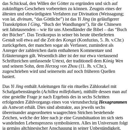
das Schicksal, den Willen der Götter zu ergründen und sich auf
zukünftiges Geschehen vorbereiten zu können. Zeugnis eines der
ältesten und ehrwürdigsten Verfahren zur Divination (Weissagung;
von lat.
divinum
, “das Göttliche”) ist das
Yi Jing
(in geläufigerer
Transkription
I Ging
, “Buch der Wandlungen”), für die Chinesen
seit Jahrtausenden – wie für uns Abendländer die Bibel – das “Buch
der Bücher”. Das Textkorpus in seiner bis heute überlieferten
Gestalt soll etwa auf die Zeit des
Kongzi
(Konfuzius, 5. Jh. v.Chr.)
zurückgehen, der manchen sogar als Verfasser, zumindest als
Anreger der zahlreichen darin enthaltenen Kommentare und
Erläuterungen gilt. Wesentlich älter ist der nur etwa viertausend
Schriftzeichen umfassende Urtext, der traditionell dem
König Wen
und seinem Sohn, dem
Herzog von Zhou
(11. Jh. v.Chr.),
zugeschrieben wird und seinerseits auf noch früheren Quellen
basiert.
Das
Yi Jing
enthält Anleitungen für ein rituelles Zählorakel mit
Schafgarbenstängeln (
Achillea millefolium
), mithilfe dessen man auf
eine gestellte Frage je nach Ergebnis des in sechs Schritten
erfolgenden Zählvorgangs eines von vierundsechzig
Hexagrammen
als Antwort erhält. Dies sind abstrakte, aus jeweils sechs
übereinander angeordneten waagrechten Strichen bestehende
Zeichen, welche der Idee nach je eine Grundsituation im sich stets
wandelnden Lebensprozess symbolisieren. Alles im Universum folgt
ja gemäss altchinesischer Anschauung in seiner Unbeständigkeit,