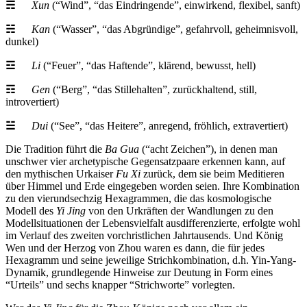
☴
Xun
(“Wind”, “das Eindringende”, einwirkend, flexibel, sanft)
☵
Kan
(“Wasser”, “das Abgründige”, gefahrvoll, geheimnisvoll,
dunkel)
☲
Li
(“Feuer”, “das Haftende”, klärend, bewusst, hell)
☶
Gen
(“Berg”, “das Stillehalten”, zurückhaltend, still,
introvertiert)
☱
Dui
(“See”, “das Heitere”, anregend, fröhlich, extravertiert)
Die Tradition führt die
Ba Gua
(“acht Zeichen”), in denen man
unschwer vier archetypische Gegensatzpaare erkennen kann, auf
den mythischen Urkaiser
Fu Xi
zurück, dem sie beim Meditieren
über Himmel und Erde eingegeben worden seien. Ihre Kombination
zu den vierundsechzig Hexagrammen, die das kosmologische
Modell des
Yi Jing
von den Urkräften der Wandlungen zu den
Modellsituationen der Lebensvielfalt ausdifferenzierte, erfolgte wohl
im Verlauf des zweiten vorchristlichen Jahrtausends. Und König
Wen und der Herzog von Zhou waren es dann, die für jedes
Hexagramm und seine jeweilige Strichkombination, d.h. Yin-Yang-
Dynamik, grundlegende Hinweise zur Deutung in Form eines
“Urteils” und sechs knapper “Strichworte” vorlegten.