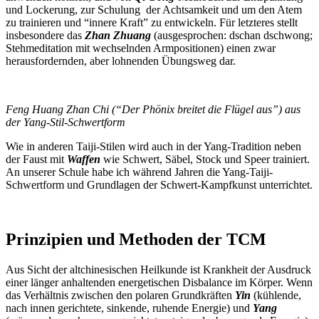
und Lockerung, zur Schulung der Achtsamkeit und um den Atem
zu trainieren und “innere Kraft” zu entwickeln. Für letzteres stellt
insbesondere das
Zhan Zhuang
(ausgesprochen: dschan dschwong;
Stehmeditation mit wechselnden Armpositionen) einen zwar
herausfordernden, aber lohnenden Übungsweg dar.
Feng Huang Zhan Chi (“Der Phönix breitet die Flügel aus”) aus
der Yang-Stil-Schwertform
Wie in anderen Taiji-Stilen wird auch in der Yang-Tradition neben
der Faust mit
Waffen
wie Schwert, Säbel, Stock und Speer trainiert.
An unserer Schule habe ich während Jahren die Yang-Taiji-
Schwertform und Grundlagen der Schwert-Kampfkunst unterrichtet.
Prinzipien und Methoden der TCM
Aus Sicht der altchinesischen Heilkunde ist Krankheit der Ausdruck
einer länger anhaltenden energetischen Disbalance im Körper. Wenn
das Verhältnis zwischen den polaren Grundkräften
Yin
(kühlende,
nach innen gerichtete, sinkende, ruhende Energie) und
Yang