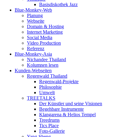
Basisdiskothek Jazz
Blue-Monkey-Web
Planung
Webseite
Domain & Hosting
Internet Marketing
Social Media
Video Production
Referenz
Blue-Monkey-Asia
Nichandee Thailand
Kolumnen lesen
Kunden-Webseiten
Regenwald Thailand
Regenwald-Projekte
Philosophie
Umwelt
TREETALKS
Der Künstler und seine Visionen
Begehbare Instrumente
Klangarena & Helios Tempel
Treedrums
Tics Place
Foto-Gallerie
Yang-Sheng