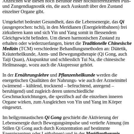
Anzeichen wie diesen noch Befunde einer hochdifferenzierten Puls-
und Zungendiagnostik ein, die auch Auskunft über den Zustand
einzelner Organe gibt.
Umgekehrt bedeutet Gesundheit, dass die Lebensenergie, das
Qi
(ausgesprochen: tschi), in den Meridianen (Energieleitbahnen) frei
zirkulieren kann und sich Yin und Yang somit in fliessendem
Gleichgewicht befinden. Um diesen harmonischen Zustand zu
erhalten oder wiederzuerlangen, bietet die
Traditionelle Chinesische
Medizin
(TCM) verschiedene Behandlungsmethoden an: Diätetik,
Kräuterheilkunde, Atem- und Bewegungstherapie (Qi Gong, auch
Taiji Quan), Akupunktur und schliesslich Tui Na, die chinesische
Heilmassage, wozu auch die Akupressur gehört.
In der
Ernährungslehre
und
Pflanzenheilkunde
werden die
energetischen Qualitäten der Nahrungs- wie auch der Arzneimittel
(wärmend – kühlend, trocknend – befeuchtend, anregend –
beruhigend) und zugleich deren unterschiedliche
Geschmacksrichtungen, die spezifisch auf die einzelnen inneren
Organe wirken, zum Ausgleichen von Yin und Yang im Körper
eingesetzt.
Im heilgymnastischen
Qi Gong
geschieht die Aktivierung der
Lebensenergie durch Bewegungsimpulse und vertiefte Atmung (im
Stillen Qi Gong auch durch Konzentration auf bestimmte
Energiezentren oder Leitbahnen) und in der
Meridiantherapie