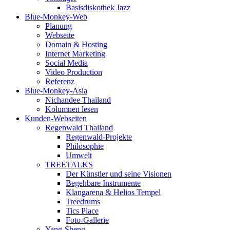
Basisdiskothek Jazz
Blue-Monkey-Web
Planung
Webseite
Domain & Hosting
Internet Marketing
Social Media
Video Production
Referenz
Blue-Monkey-Asia
Nichandee Thailand
Kolumnen lesen
Kunden-Webseiten
Regenwald Thailand
Regenwald-Projekte
Philosophie
Umwelt
TREETALKS
Der Künstler und seine Visionen
Begehbare Instrumente
Klangarena & Helios Tempel
Treedrums
Tics Place
Foto-Gallerie
Yang-Sheng