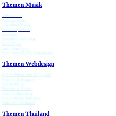
Themen Musik
Videosound
Arrangements
Lehrmittel Musik
Workshop Bläser
Tonträger
Basisdiskothek Jazz
Isaan Blues
Isaan Soul Eyes
Shop mit GRATIS Downloads
Themen Webdesign
In 5 Schritten zum Webauftritt
Planung & Konzept
Ihre Webseite
Domain & Hosting
Internet Marketing
Social Media Marketing
Video Produktionen
Themen Thailand