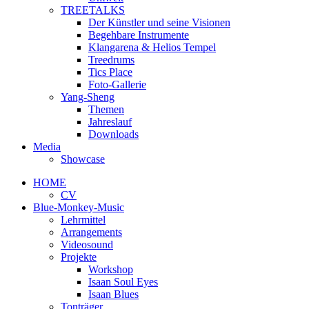
TREETALKS
Der Künstler und seine Visionen
Begehbare Instrumente
Klangarena & Helios Tempel
Treedrums
Tics Place
Foto-Gallerie
Yang-Sheng
Themen
Jahreslauf
Downloads
Media
Showcase
HOME
CV
Blue-Monkey-Music
Lehrmittel
Arrangements
Videosound
Projekte
Workshop
Isaan Soul Eyes
Isaan Blues
Tonträger