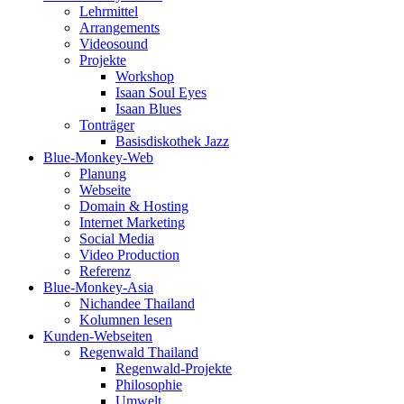
Lehrmittel
Arrangements
Videosound
Projekte
Workshop
Isaan Soul Eyes
Isaan Blues
Tonträger
Basisdiskothek Jazz
Blue-Monkey-Web
Planung
Webseite
Domain & Hosting
Internet Marketing
Social Media
Video Production
Referenz
Blue-Monkey-Asia
Nichandee Thailand
Kolumnen lesen
Kunden-Webseiten
Regenwald Thailand
Regenwald-Projekte
Philosophie
Umwelt