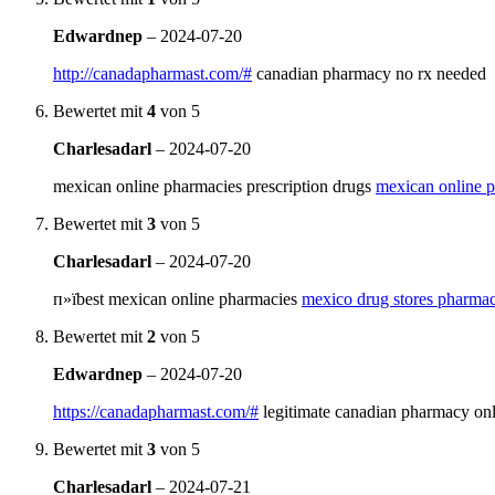
Edwardnep
–
2024-07-20
http://canadapharmast.com/#
canadian pharmacy no rx needed
Bewertet mit
4
von 5
Charlesadarl
–
2024-07-20
mexican online pharmacies prescription drugs
mexican online p
Bewertet mit
3
von 5
Charlesadarl
–
2024-07-20
п»їbest mexican online pharmacies
mexico drug stores pharmac
Bewertet mit
2
von 5
Edwardnep
–
2024-07-20
https://canadapharmast.com/#
legitimate canadian pharmacy onl
Bewertet mit
3
von 5
Charlesadarl
–
2024-07-21