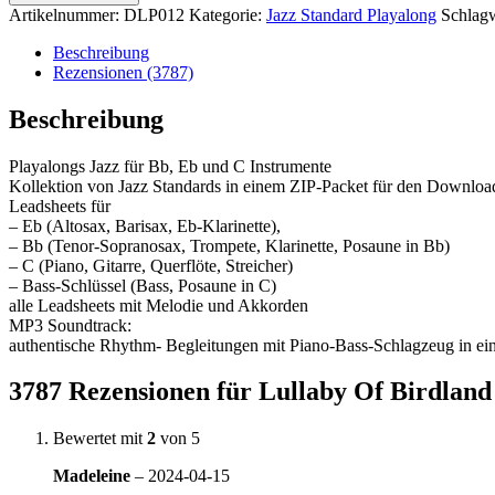
Birdland
Artikelnummer:
DLP012
Kategorie:
Jazz Standard Playalong
Schlag
DLP012
Menge
Beschreibung
Rezensionen (3787)
Beschreibung
Playalongs Jazz für Bb, Eb und C Instrumente
Kollektion von Jazz Standards in einem ZIP-Packet für den Download
Leadsheets für
– Eb (Altosax, Barisax, Eb-Klarinette),
– Bb (Tenor-Sopranosax, Trompete, Klarinette, Posaune in Bb)
– C (Piano, Gitarre, Querflöte, Streicher)
– Bass-Schlüssel (Bass, Posaune in C)
alle Leadsheets mit Melodie und Akkorden
MP3 Soundtrack:
authentische Rhythm- Begleitungen mit Piano-Bass-Schlagzeug in e
3787 Rezensionen für
Lullaby Of Birdlan
Bewertet mit
2
von 5
Madeleine
–
2024-04-15