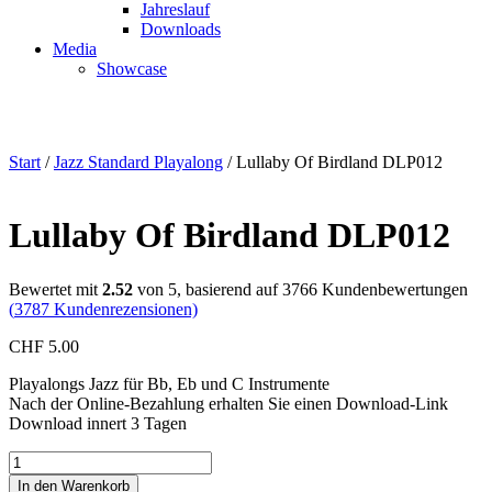
Jahreslauf
Downloads
Media
Showcase
Call +41 41 677 00 01
Start
/
Jazz Standard Playalong
/ Lullaby Of Birdland DLP012
Lullaby Of Birdland DLP012
Bewertet mit
2.52
von 5, basierend auf
3766
Kundenbewertungen
(
3787
Kundenrezensionen)
CHF
5.00
Playalongs Jazz für Bb, Eb und C Instrumente
Nach der Online-Bezahlung erhalten Sie einen Download-Link
Download innert 3 Tagen
Lullaby
Of
In den Warenkorb