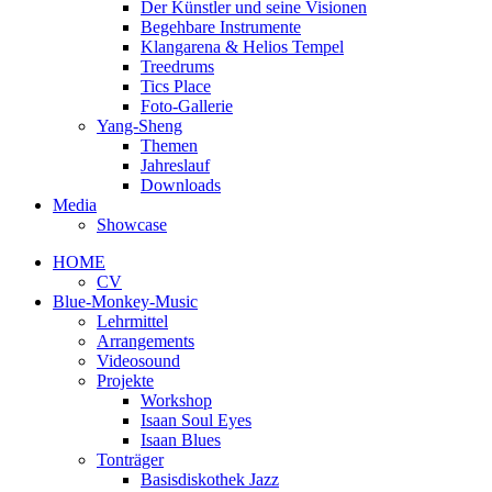
Der Künstler und seine Visionen
Begehbare Instrumente
Klangarena & Helios Tempel
Treedrums
Tics Place
Foto-Gallerie
Yang-Sheng
Themen
Jahreslauf
Downloads
Media
Showcase
HOME
CV
Blue-Monkey-Music
Lehrmittel
Arrangements
Videosound
Projekte
Workshop
Isaan Soul Eyes
Isaan Blues
Tonträger
Basisdiskothek Jazz