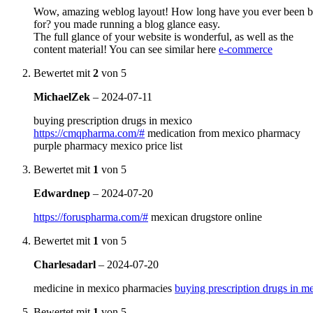
Wow, amazing weblog layout! How long have you ever been b
for? you made running a blog glance easy.
The full glance of your website is wonderful, as well as the
content material! You can see similar here
e-commerce
Bewertet mit
2
von 5
MichaelZek
–
2024-07-11
buying prescription drugs in mexico
https://cmqpharma.com/#
medication from mexico pharmacy
purple pharmacy mexico price list
Bewertet mit
1
von 5
Edwardnep
–
2024-07-20
https://foruspharma.com/#
mexican drugstore online
Bewertet mit
1
von 5
Charlesadarl
–
2024-07-20
medicine in mexico pharmacies
buying prescription drugs in m
Bewertet mit
1
von 5