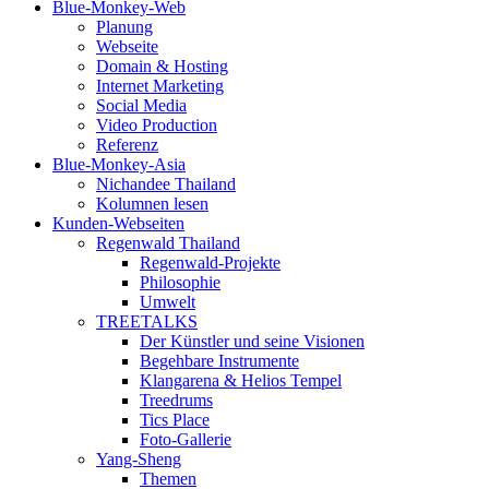
Blue-Monkey-Web
Planung
Webseite
Domain & Hosting
Internet Marketing
Social Media
Video Production
Referenz
Blue-Monkey-Asia
Nichandee Thailand
Kolumnen lesen
Kunden-Webseiten
Regenwald Thailand
Regenwald-Projekte
Philosophie
Umwelt
TREETALKS
Der Künstler und seine Visionen
Begehbare Instrumente
Klangarena & Helios Tempel
Treedrums
Tics Place
Foto-Gallerie
Yang-Sheng
Themen