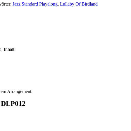
wörter:
Jazz Standard Playalong
,
Lullaby Of Birdland
, Inhalt:
inem Arrangement.
d DLP012