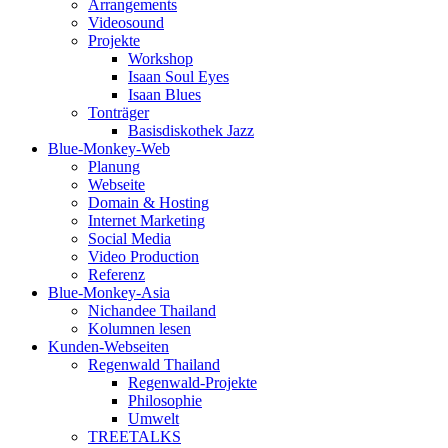
Arrangements
Videosound
Projekte
Workshop
Isaan Soul Eyes
Isaan Blues
Tonträger
Basisdiskothek Jazz
Blue-Monkey-Web
Planung
Webseite
Domain & Hosting
Internet Marketing
Social Media
Video Production
Referenz
Blue-Monkey-Asia
Nichandee Thailand
Kolumnen lesen
Kunden-Webseiten
Regenwald Thailand
Regenwald-Projekte
Philosophie
Umwelt
TREETALKS